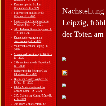
Kammeroper im Schloss
Rheinsberg - D - 2021
Nachstellung 
Pilgertreffen im Kloster St.
Wigbert - D - 2021
Leipzig, fröh
Flanieren des Königspaares im
Wörlitzer Park - D - 2021
200. Todestag Kaiser Napoleon I.
der Toten am
- D - 05.V.2021
Kranzniederlegungen am
Totensonntag - D - 2020
Völkerschlacht bei Leipzig - D -
2020
Museums-Einweihung in Kittlitz -
D - 2020
251e anniversaire de Napoléon I. -
D _ 2020
Belagerung der Festung Glaz/
Kłodzko - PL - 2020
Biwak im Kloster Wigberti bei
Erfurt - D - 2020
Kleine Malerei während der
Corona-Krise - D - 2020
235. Geburtstag König Jérôme B.
- D - 2019
206 Jahre Völkerschlacht bei