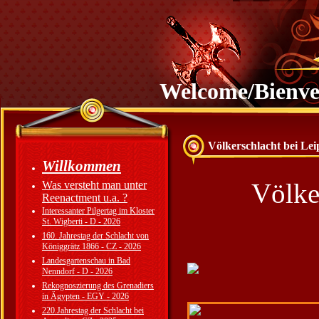
Welcome/Bienv
Völkerschlacht bei Lei
Willkommen
Völkersch
Was versteht man unter
Reenactment u.a. ?
Interessanter Pilgertag im Kloster
St. Wigberti - D - 2026
160. Jahrestag der Schlacht von
Königgrätz 1866 - CZ - 2026
Landesgartenschau in Bad
Nenndorf - D - 2026
Rekognoszierung des Grenadiers
in Ägypten - EGY - 2026
220.Jahrestag der Schlacht bei