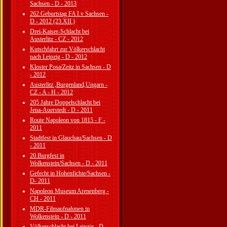
Sachsen - D - 2013
262.Geburtstag FA I.v Sachsen -
D - 2012 (23.XII.)
Drei-Kaiser-Schlacht bei
Austerlitz - CZ - 2012
Kutschfahrt zur Völkerschlacht
nach Leipzig - D - 2012
Kloster Posa/Zeitz in Sachsen - D
- 2012
Austerlitz ,Burgenland,Ungarn -
CZ - A - H - 2012
205 Jahre Doppelschlacht bei
Jena-Auerstedt - D - 2011
Route Napoleon von 1815 - F -
2011
Stadtfest in Glauchau/Sachsen - D
- 2011
20.Burgfest in
Wolkenstein/Sachsen - D - 2011
Gefecht in Hohenfichte/Sachsen -
D- 2011
Napoleon Museum Arenenberg -
CH - 2011
MDR-Filmaufnahmen in
Wolkenstein - D - 2011
Völkerschlacht bei Leipzig - D -