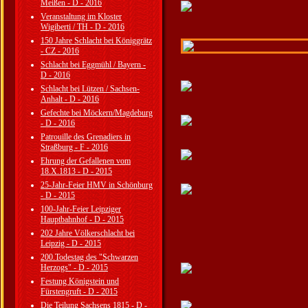
Meißen - D - 2016
Veranstaltung im Kloster
Wigiberti / TH - D - 2016
150 Jahre Schlacht bei Königgrätz
- CZ - 2016
Schlacht bei Eggmühl / Bayern -
D - 2016
Schlacht bei Lützen / Sachsen-
Anhalt - D - 2016
Gefechte bei Möckern/Magdeburg
- D - 2016
Patrouille des Grenadiers in
Straßburg - F - 2016
Ehrung der Gefallenen vom
18.X.1813 - D - 2015
25-Jahr-Feier HMV in Schönburg
- D - 2015
100-Jahr-Feier Leipziger
Hauptbahnhof - D - 2015
202 Jahre Völkerschlacht bei
Leipzig - D - 2015
200.Todestag des "Schwarzen
Herzogs" - D - 2015
Festung Königstein und
Fürstengruft - D - 2015
Die Teilung Sachsens 1815 - D -