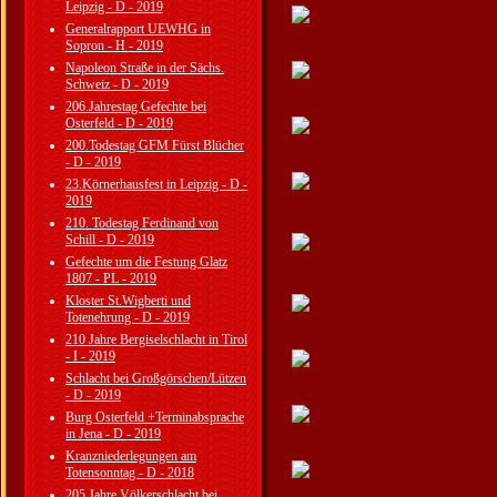
Leipzig - D - 2019
Generalrapport UEWHG in
Sopron - H - 2019
Napoleon Straße in der Sächs.
Schweiz - D - 2019
206.Jahrestag Gefechte bei
Osterfeld - D - 2019
200.Todestag GFM Fürst Blücher
- D - 2019
23.Körnerhausfest in Leipzig - D -
2019
210. Todestag Ferdinand von
Schill - D - 2019
Gefechte um die Festung Glatz
1807 - PL - 2019
Kloster St.Wigberti und
Totenehrung - D - 2019
210 Jahre Bergiselschlacht in Tirol
- I - 2019
Schlacht bei Großgörschen/Lützen
- D - 2019
Burg Osterfeld +Terminabsprache
in Jena - D - 2019
Kranzniederlegungen am
Totensonntag - D - 2018
205 Jahre Völkerschlacht bei