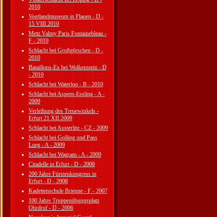
2010
Vogtlandmuseum in Plauen - D -
15.VIII.2010
Metz Valmy Paris Fontainebleau -
F - 2010
Schlacht bei Großgörschen - D -
2010
Bataillons-Ex bei Wolkenstein - D
- 2010
Schlacht bei Waterloo - B - 2010
Schlacht bei Aspern-Essling - A -
2009
Verleihung des Treuewinkels -
Erfurt 21.XII.2009
Schlacht bei Austerlitz - CZ - 2009
Schlacht bei Golling und Pass
Lueg - A - 2009
Schlacht bei Wagram - A - 2009
Citadelle in Erfurt - D - 2008
200 Jahre Fürstenkongress in
Erfurt - D - 2008
Kadettenschule Brienne - F - 2007
100 Jahre Truppenübungsplatz
Ohrdruf - D - 2006