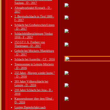
Saulgau - D - 2017
Altstadtspektakel Kronach - D -
2017
2. Bergiselschlacht in Tirol 1809 -
I - 2017
Schlacht bei Großgörschen/Lützen
- D - 2017
Schlachtfeldbesichtigung Verdun
1916 - F - 2017
252.GT J. A. Freiherr von
Thielemann - D - 2017
Gefecht bei Möckern /Magdeburg
- D - 2017
Schlacht bei Austerlitz - CZ - 2016
Totensonntag in Leipzig-Möckern
- D - 2016
232 Jahre „Morgen wieder lustig.“
- D - 2016
203 Jahre Völkerschlacht bei
Leipzig - D - 2016
210 Jahre Schlacht bei Jena - D -
2016
Kanonendonner über dem Elbtal -
D - 2016
Lustige Dampferfahrt nach