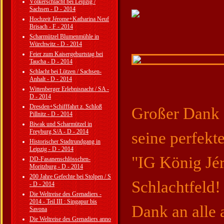
Völkerschlacht bei Leipzig /
Sachsen - D - 2014
Hochzeit Jérome+Katharina Neuf
Brisach - F - 2014
Scharmützel Blumenmühle in
Würchwitz - D - 2014
Feier zum Kaisergeburtstag bei
Taucha - D - 2014
Schlacht bei Lützen / Sachsen-
Anhalt - D - 2014
Wittenberger Erlebnisnacht / SA -
D - 2014
Dresden+Schifffahrt z. Schloß
Großer Dank 
Pillnitz - D - 2014
Biwak und Scharmützel in
Freyburg S/A - D - 2014
seine perfekt
Historischer Stadtrundgang in
Leipzig - D - 2014
"IG König Jé
DD-Fasanenschlösschen-
Moritzburg - D - 2014
200 Jahre Gefechte bei Stolpen / S
Schlachtfeld!
- D - 2014
Die Weltreise des Grenadiers -
2014 - Teil III : Singapur bis
Dank an alle
Savona
Die Weltreise des Grenadiers anno