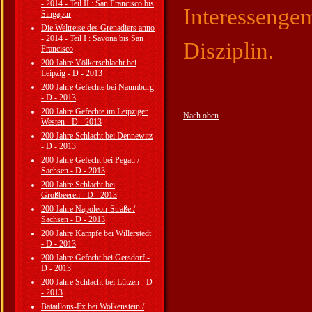
- 2014 - Teil II : San Francisco bis
Interessengem
Singapur
Die Weltreise des Grenadiers anno
- 2014 - Teil I : Savona bis San
Disziplin.
Francisco
200 Jahre Völkerschlacht bei
Leipzig - D - 2013
Vive Jér
200 Jahre Gefechte bei Naumburg
- D - 2013
200 Jahre Gefechte im Leipziger
Nach oben
Westen - D - 2013
200 Jahre Schlacht bei Dennewitz
- D - 2013
200 Jahre Gefecht bei Pegau /
Sachsen - D - 2013
200 Jahre Schlacht bei
Großbeeren - D - 2013
200 Jahre Napoleon-Straße /
Sachsen - D - 2013
200 Jahre Kämpfe bei Willerstedt
- D - 2013
200 Jahre Gefecht bei Gersdorf -
D - 2013
200 Jahre Schlacht bei Lützen - D
- 2013
Bataillons-Ex bei Wolkenstein /