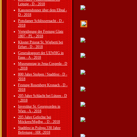
Leipzig - D - 2018
Kanonendonner über dem Elbtal -
D - 2018
Potsdamer Schlössernacht - D -
2018
Verteidigung der Festung Glatz
1807 - PL - 2018
Kloster Priorat St. Wigberti bei
Erfurt - D - 2018
Generalrapport der UEWHG in
Enns - A - 2018
Museumstag in Jena-Cospeda - D
- 2018
800 Jahre Stolpen / Stadtfest - D -
2018
Festung Rosenberg Kronach - D -
2018
205 Jahre Schlacht bei Lützen - D
- 2018
Investitur St. Georgsorden in
Wien - A - 2018
205 Jahre Gefechte bei
Möckern/Mgdbg. - D - 2018
Stadtfest in Požega 330 Jahre
Befreiung - HR -2018