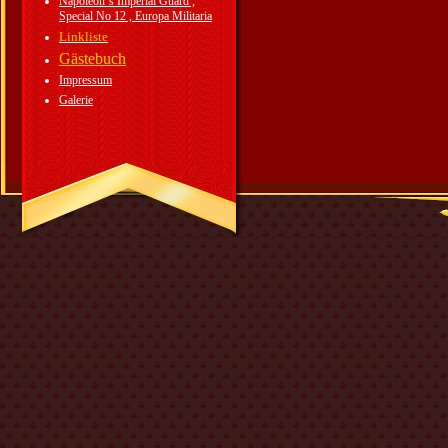
Napoleon`s Imperial Guard ,
Special No 12 , Europa Militaria
Linkliste
Gästebuch
Impressum
Galerie