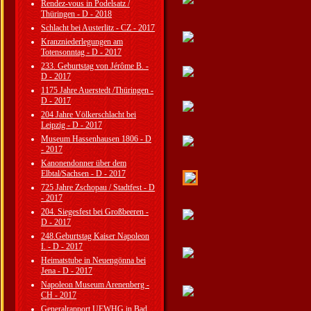
Rendez-vous in Podelsatz /
Thüringen - D - 2018
Schlacht bei Austerlitz - CZ - 2017
Kranzniederlegungen am
Totensonntag - D - 2017
233. Geburtstag von Jérôme B. -
D - 2017
1175 Jahre Auerstedt /Thüringen -
D - 2017
204 Jahre Völkerschlacht bei
Leipzig - D - 2017
Museum Hassenhausen 1806 - D
- 2017
Kanonendonner über dem
Elbtal/Sachsen - D - 2017
725 Jahre Zschopau / Stadtfest - D
- 2017
204. Siegesfest bei Großbeeren -
D - 2017
248.Geburtstag Kaiser Napoleon
I. - D - 2017
Heimatstube in Neuengönna bei
Jena - D - 2017
Napoleon Museum Arenenberg -
CH - 2017
Generalrapport UEWHG in Bad