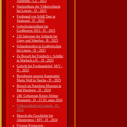
Austerlitz - CZ - 2025
Nachstellung der Völkerschlacht
bei Leipzig - D - 2025
Ferdinand von Schill Tage in
Stralsund - D - 2025
Gefechtsdarstellung bei
Großbeeren 1813 - D - 2025
210.Jahrestag der Schlacht bei
Ligny und Waterloo - B - 2025
Scharnhorstfest in Großgörschen
bei Lützen - D - 2025
Zu Besuch bei Friedrich v. Schiller
in Marbach a.N. - D - 2025
Gefecht bei Ferdinandshof, M/V -
D - 2025
Beerdigung unseres Kameraden
Mario Wolf in Taucha - D - 2025
Besuch im Napoleon-Museum in
Bad Harzburg - D - 2024
240. Geburtstag König Jérôme
Bonaparte - D - 15.XI. anno 2024
Völkerschlacht bei Leipzig - D -
2024
Marsch-der-Geschichte bei
Altentreptow / MV - D - 2024
Festung Königstein -