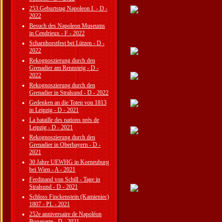
253.Geburtstag Napoleon I. - D -
2022
Besuch des Napoleon Museums
in Cendrieux - F - 2022
Scharnhorstfest bei Lützen - D -
2022
Rekognoszierung durch den
Grenadier am Rennsteig - D -
2022
Rekognoszierung durch den
Grenadier in Stralsund - D - 2022
Gedenken an die Toten von 1813
in Leipzig - D - 2021
La bataille des nations près de
Leipzig - D - 2021
Rekognoszierung durch den
Grenadier in Oberbayern - D -
2021
30 Jahre UEWHG in Korneuburg
bei Wien - A - 2021
Ferdinand von Schill - Tage in
Stralsund - D - 2021
Schloss Finckenstein (Kamieniec)
1807 - PL - 2021
252e anniversaire de Napoléon
Bonaparte - D - 2021