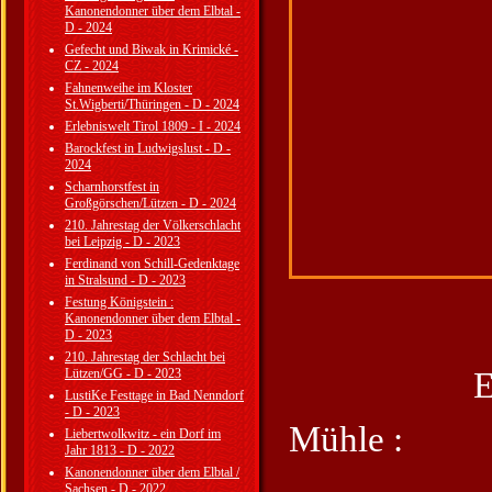
Kanonendonner über dem Elbtal -
D - 2024
Gefecht und Biwak in Krimické -
CZ - 2024
Fahnenweihe im Kloster
St.Wigberti/Thüringen - D - 2024
Erlebniswelt Tirol 1809 - I - 2024
Barockfest in Ludwigslust - D -
2024
Scharnhorstfest in
Großgörschen/Lützen - D - 2024
210. Jahrestag der Völkerschlacht
bei Leipzig - D - 2023
Ferdinand von Schill-Gedenktage
in Stralsund - D - 2023
Festung Königstein :
Kanonendonner über dem Elbtal -
D - 2023
210. Jahrestag der Schlacht bei
Lützen/GG - D - 2023
Eröffnungs
LustiKe Festtage in Bad Nenndorf
- D - 2023
Mühle :
Liebertwolkwitz - ein Dorf im
Jahr 1813 - D - 2022
Kanonendonner über dem Elbtal /
Sachsen - D - 2022