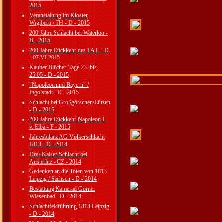
2015
Veranstaltung im Kloster
Wigiberti / TH - D - 2015
200 Jahre Schlacht bei Waterloo -
B - 2015
200 Jahre Rückkehr des FA I. - D
- 07.VI.2015
Kauber Blücher-Tage 23. bis
25.05 - D - 2015
"Napoleon und Bayern" /
Ingolstadt - D - 2015
Schlacht bei Großgörschen/Lützen
- D - 2015
200 Jahre Rückkehr Napoleon I.
v. Elba - F - 2015
Jahresbilanz AG Völkerschlacht
1813 - D - 2014
Drei-Kaiser-Schlacht bei
Austerlitz - CZ - 2014
Gedenken an die Toten von 1813
Leipzig / Sachsen - D - 2014
Bestattung Kamerad Görner
Wiesenbad - D - 2014
Schlachtfeldführung 1813 Leipzig
- D - 2014