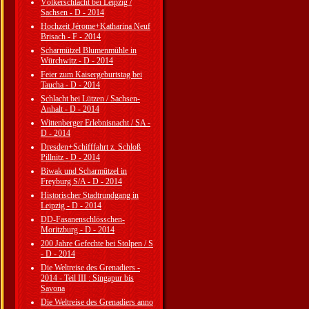
Völkerschlacht bei Leipzig /
Sachsen - D - 2014
Hochzeit Jérome+Katharina Neuf
Brisach - F - 2014
Scharmützel Blumenmühle in
Würchwitz - D - 2014
Feier zum Kaisergeburtstag bei
Taucha - D - 2014
Schlacht bei Lützen / Sachsen-
Anhalt - D - 2014
Wittenberger Erlebnisnacht / SA -
D - 2014
Dresden+Schifffahrt z. Schloß
Pillnitz - D - 2014
Biwak und Scharmützel in
Freyburg S/A - D - 2014
Historischer Stadtrundgang in
Leipzig - D - 2014
DD-Fasanenschlösschen-
Moritzburg - D - 2014
200 Jahre Gefechte bei Stolpen / S
- D - 2014
Die Weltreise des Grenadiers -
2014 - Teil III : Singapur bis
Savona
Die Weltreise des Grenadiers anno