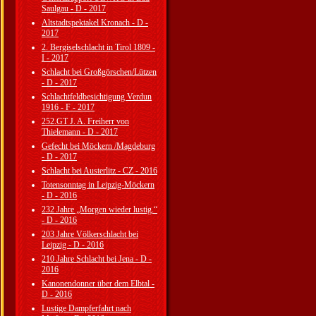
Saulgau - D - 2017
Altstadtspektakel Kronach - D -
2017
2. Bergiselschlacht in Tirol 1809 -
I - 2017
Schlacht bei Großgörschen/Lützen
- D - 2017
Schlachtfeldbesichtigung Verdun
1916 - F - 2017
252.GT J. A. Freiherr von
Thielemann - D - 2017
Gefecht bei Möckern /Magdeburg
- D - 2017
Schlacht bei Austerlitz - CZ - 2016
Totensonntag in Leipzig-Möckern
- D - 2016
232 Jahre „Morgen wieder lustig.“
- D - 2016
203 Jahre Völkerschlacht bei
Leipzig - D - 2016
210 Jahre Schlacht bei Jena - D -
2016
Kanonendonner über dem Elbtal -
D - 2016
Lustige Dampferfahrt nach