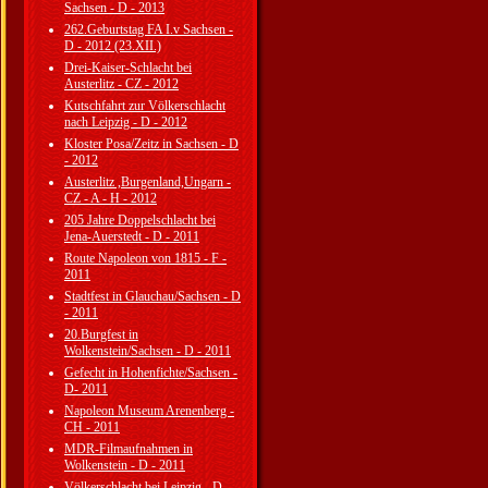
Sachsen - D - 2013
262.Geburtstag FA I.v Sachsen -
D - 2012 (23.XII.)
Drei-Kaiser-Schlacht bei
Austerlitz - CZ - 2012
Kutschfahrt zur Völkerschlacht
nach Leipzig - D - 2012
Kloster Posa/Zeitz in Sachsen - D
- 2012
Austerlitz ,Burgenland,Ungarn -
CZ - A - H - 2012
205 Jahre Doppelschlacht bei
Jena-Auerstedt - D - 2011
Route Napoleon von 1815 - F -
2011
Stadtfest in Glauchau/Sachsen - D
- 2011
20.Burgfest in
Wolkenstein/Sachsen - D - 2011
Gefecht in Hohenfichte/Sachsen -
D- 2011
Napoleon Museum Arenenberg -
CH - 2011
MDR-Filmaufnahmen in
Wolkenstein - D - 2011
Völkerschlacht bei Leipzig - D -