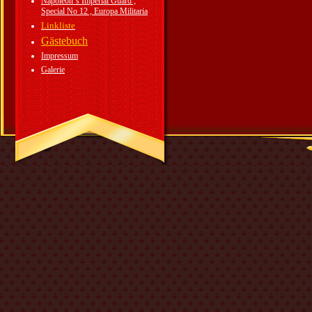
Napoleon`s Imperial Guard ,
Special No 12 , Europa Militaria
Linkliste
Gästebuch
Impressum
Galerie