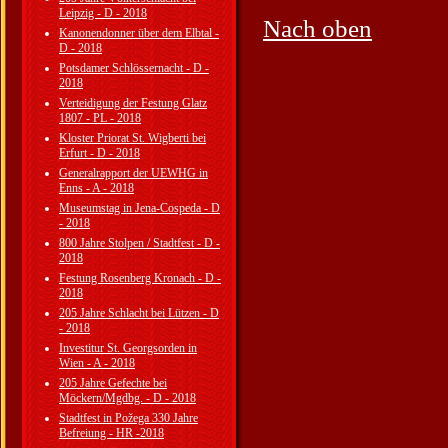
Leipzig - D - 2018
Nach oben
Kanonendonner über dem Elbtal -
D - 2018
Potsdamer Schlössernacht - D -
2018
Verteidigung der Festung Glatz
1807 - PL - 2018
Kloster Priorat St. Wigberti bei
Erfurt - D - 2018
Generalrapport der UEWHG in
Enns - A - 2018
Museumstag in Jena-Cospeda - D
- 2018
800 Jahre Stolpen / Stadtfest - D -
2018
Festung Rosenberg Kronach - D -
2018
205 Jahre Schlacht bei Lützen - D
- 2018
Investitur St. Georgsorden in
Wien - A - 2018
205 Jahre Gefechte bei
Möckern/Mgdbg. - D - 2018
Stadtfest in Požega 330 Jahre
Befreiung - HR -2018