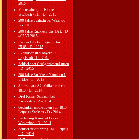
2015
Veranstaltung im Kloster
Wigiberti / TH - D - 2015
200 Jahre Schlacht bei Waterloo -
B - 2015
200 Jahre Rückkehr des FA I. - D
- 07.VI.2015
Kauber Blücher-Tage 23. bis
25.05 - D - 2015
"Napoleon und Bayern" /
Ingolstadt - D - 2015
Schlacht bei Großgörschen/Lützen
- D - 2015
200 Jahre Rückkehr Napoleon I.
v. Elba - F - 2015
Jahresbilanz AG Völkerschlacht
1813 - D - 2014
Drei-Kaiser-Schlacht bei
Austerlitz - CZ - 2014
Gedenken an die Toten von 1813
Leipzig / Sachsen - D - 2014
Bestattung Kamerad Görner
Wiesenbad - D - 2014
Schlachtfeldführung 1813 Leipzig
- D - 2014