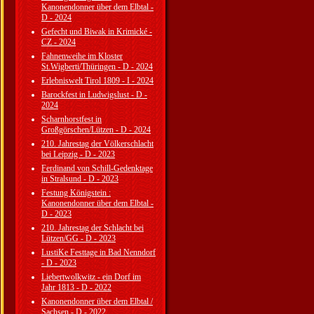
Kanonendonner über dem Elbtal -
D - 2024
Gefecht und Biwak in Krimické -
CZ - 2024
Fahnenweihe im Kloster
St.Wigberti/Thüringen - D - 2024
Erlebniswelt Tirol 1809 - I - 2024
Barockfest in Ludwigslust - D -
2024
Scharnhorstfest in
Großgörschen/Lützen - D - 2024
210. Jahrestag der Völkerschlacht
bei Leipzig - D - 2023
Ferdinand von Schill-Gedenktage
in Stralsund - D - 2023
Festung Königstein :
Kanonendonner über dem Elbtal -
D - 2023
210. Jahrestag der Schlacht bei
Lützen/GG - D - 2023
LustiKe Festtage in Bad Nenndorf
- D - 2023
Liebertwolkwitz - ein Dorf im
Jahr 1813 - D - 2022
Kanonendonner über dem Elbtal /
Sachsen - D - 2022