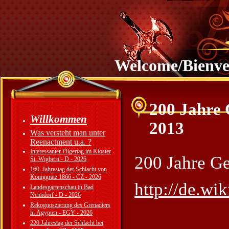
Welcome/Bienv
200 Jahre 
Willkommen
2013
Was versteht man unter
Reenactment u.a. ?
Interessanter Pilgertag im Kloster
200 Jahre Ge
St. Wigberti - D - 2026
160. Jahrestag der Schlacht von
Königgrätz 1866 - CZ - 2026
http://de.wi
Landesgartenschau in Bad
Nenndorf - D - 2026
Rekognoszierung des Grenadiers
in Ägypten - EGY - 2026
220.Jahrestag der Schlacht bei