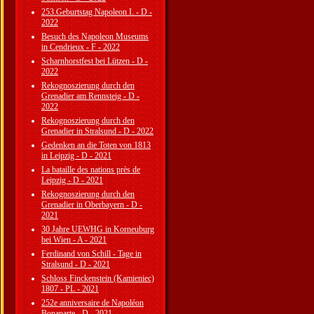
253.Geburtstag Napoleon I. - D -
2022
Besuch des Napoleon Museums
in Cendrieux - F - 2022
Scharnhorstfest bei Lützen - D -
2022
Rekognoszierung durch den
Grenadier am Rennsteig - D -
2022
Rekognoszierung durch den
Grenadier in Stralsund - D - 2022
Gedenken an die Toten von 1813
in Leipzig - D - 2021
La bataille des nations près de
Leipzig - D - 2021
Rekognoszierung durch den
Grenadier in Oberbayern - D -
2021
30 Jahre UEWHG in Korneuburg
bei Wien - A - 2021
Ferdinand von Schill - Tage in
Stralsund - D - 2021
Schloss Finckenstein (Kamieniec)
1807 - PL - 2021
252e anniversaire de Napoléon
Bonaparte - D - 2021