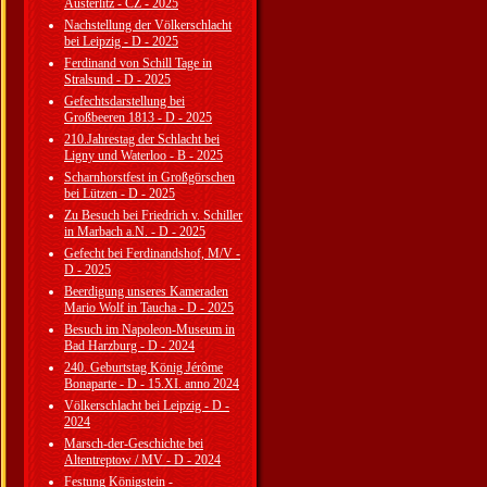
Austerlitz - CZ - 2025
Nachstellung der Völkerschlacht
bei Leipzig - D - 2025
Ferdinand von Schill Tage in
Stralsund - D - 2025
Gefechtsdarstellung bei
Großbeeren 1813 - D - 2025
210.Jahrestag der Schlacht bei
Ligny und Waterloo - B - 2025
Scharnhorstfest in Großgörschen
bei Lützen - D - 2025
Zu Besuch bei Friedrich v. Schiller
in Marbach a.N. - D - 2025
Gefecht bei Ferdinandshof, M/V -
D - 2025
Beerdigung unseres Kameraden
Mario Wolf in Taucha - D - 2025
Besuch im Napoleon-Museum in
Bad Harzburg - D - 2024
240. Geburtstag König Jérôme
Bonaparte - D - 15.XI. anno 2024
Völkerschlacht bei Leipzig - D -
2024
Marsch-der-Geschichte bei
Altentreptow / MV - D - 2024
Festung Königstein -