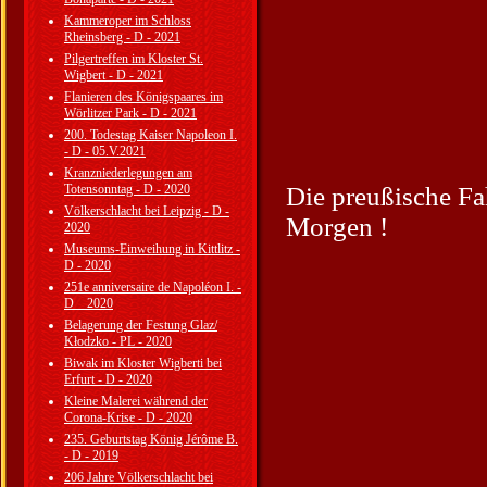
Kammeroper im Schloss
Rheinsberg - D - 2021
Pilgertreffen im Kloster St.
Wigbert - D - 2021
Flanieren des Königspaares im
Wörlitzer Park - D - 2021
200. Todestag Kaiser Napoleon I.
- D - 05.V.2021
Kranzniederlegungen am
Totensonntag - D - 2020
Die preußische Fah
Völkerschlacht bei Leipzig - D -
Morgen !
2020
Museums-Einweihung in Kittlitz -
D - 2020
251e anniversaire de Napoléon I. -
D _ 2020
Belagerung der Festung Glaz/
Kłodzko - PL - 2020
Biwak im Kloster Wigberti bei
Erfurt - D - 2020
Kleine Malerei während der
Corona-Krise - D - 2020
235. Geburtstag König Jérôme B.
- D - 2019
206 Jahre Völkerschlacht bei