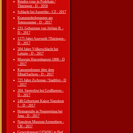
Rendez-vous in Podelsatz /
Thüringen - D - 2018
Schlacht bei Austerlitz - CZ - 2017
Kranzniederlegungen am
Totensonntag - D - 2017
233. Geburtstag von Jérôme B. -
D - 2017
1175 Jahre Auerstedt /Thüringen -
D - 2017
204 Jahre Völkerschlacht bei
Leipzig - D - 2017
Museum Hassenhausen 1806 - D
- 2017
Kanonendonner über dem
Elbtal/Sachsen - D - 2017
725 Jahre Zschopau / Stadtfest - D
- 2017
204. Siegesfest bei Großbeeren -
D - 2017
248.Geburtstag Kaiser Napoleon
I. - D - 2017
Heimatstube in Neuengönna bei
Jena - D - 2017
Napoleon Museum Arenenberg -
CH - 2017
Generalrapport UEWHG in Bad