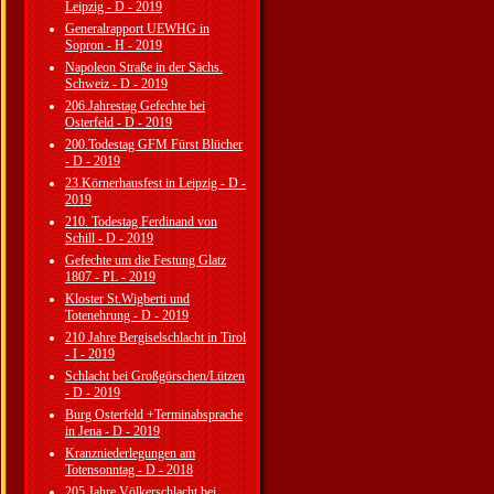
Leipzig - D - 2019
Generalrapport UEWHG in
Sopron - H - 2019
Napoleon Straße in der Sächs.
Schweiz - D - 2019
206.Jahrestag Gefechte bei
Osterfeld - D - 2019
200.Todestag GFM Fürst Blücher
- D - 2019
23.Körnerhausfest in Leipzig - D -
2019
210. Todestag Ferdinand von
Schill - D - 2019
Gefechte um die Festung Glatz
1807 - PL - 2019
Kloster St.Wigberti und
Totenehrung - D - 2019
210 Jahre Bergiselschlacht in Tirol
- I - 2019
Schlacht bei Großgörschen/Lützen
- D - 2019
Burg Osterfeld +Terminabsprache
in Jena - D - 2019
Kranzniederlegungen am
Totensonntag - D - 2018
205 Jahre Völkerschlacht bei