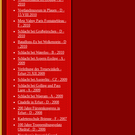
2010
Vogtlandmuseum in Plauen - D -
15.VIII.2010
Metz Valmy Paris Fontainebleau -
F - 2010
Schlacht bei Großgörschen - D -
2010
Bataillons-Ex bei Wolkenstein - D
- 2010
Schlacht bei Waterloo - B - 2010
Schlacht bei Aspern-Essling - A -
2009
Verleihung des Treuewinkels -
Erfurt 21.XII.2009
Schlacht bei Austerlitz - CZ - 2009
Schlacht bei Golling und Pass
Lueg - A - 2009
Schlacht bei Wagram - A - 2009
Citadelle in Erfurt - D - 2008
200 Jahre Fürstenkongress in
Erfurt - D - 2008
Kadettenschule Brienne - F - 2007
100 Jahre Truppenübungsplatz
Ohrdruf - D - 2006