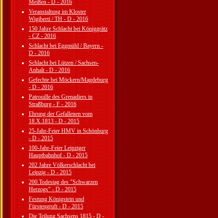
Meißen - D - 2016
Veranstaltung im Kloster
Wigiberti / TH - D - 2016
150 Jahre Schlacht bei Königgrätz
- CZ - 2016
Schlacht bei Eggmühl / Bayern -
D - 2016
Schlacht bei Lützen / Sachsen-
Anhalt - D - 2016
Gefechte bei Möckern/Magdeburg
- D - 2016
Patrouille des Grenadiers in
Straßburg - F - 2016
Ehrung der Gefallenen vom
18.X.1813 - D - 2015
25-Jahr-Feier HMV in Schönburg
- D - 2015
100-Jahr-Feier Leipziger
Hauptbahnhof - D - 2015
202 Jahre Völkerschlacht bei
Leipzig - D - 2015
200.Todestag des "Schwarzen
Herzogs" - D - 2015
Festung Königstein und
Fürstengruft - D - 2015
Die Teilung Sachsens 1815 - D -