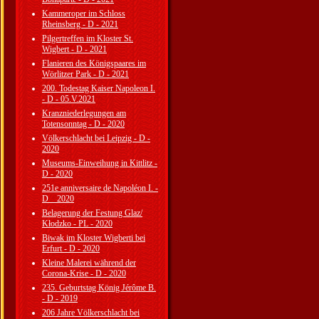
Kammeroper im Schloss
Rheinsberg - D - 2021
Pilgertreffen im Kloster St.
Wigbert - D - 2021
Flanieren des Königspaares im
Wörlitzer Park - D - 2021
200. Todestag Kaiser Napoleon I.
- D - 05.V.2021
Kranzniederlegungen am
Totensonntag - D - 2020
Völkerschlacht bei Leipzig - D -
2020
Museums-Einweihung in Kittlitz -
D - 2020
251e anniversaire de Napoléon I. -
D _ 2020
Belagerung der Festung Glaz/
Kłodzko - PL - 2020
Biwak im Kloster Wigberti bei
Erfurt - D - 2020
Kleine Malerei während der
Corona-Krise - D - 2020
235. Geburtstag König Jérôme B.
- D - 2019
206 Jahre Völkerschlacht bei