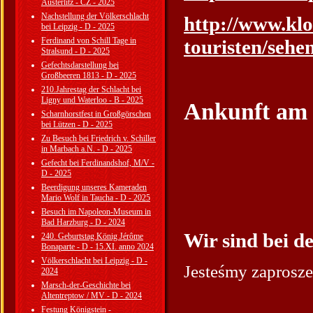
Austerlitz - CZ - 2025
Nachstellung der Völkerschlacht
http://www.klo
bei Leipzig - D - 2025
Ferdinand von Schill Tage in
touristen/sehe
Stralsund - D - 2025
Gefechtsdarstellung bei
Großbeeren 1813 - D - 2025
210.Jahrestag der Schlacht bei
Ligny und Waterloo - B - 2025
Ankunft am 
Scharnhorstfest in Großgörschen
bei Lützen - D - 2025
Zu Besuch bei Friedrich v. Schiller
in Marbach a.N. - D - 2025
Gefecht bei Ferdinandshof, M/V -
D - 2025
Beerdigung unseres Kameraden
Mario Wolf in Taucha - D - 2025
Besuch im Napoleon-Museum in
Bad Harzburg - D - 2024
Wir sind bei d
240. Geburtstag König Jérôme
Bonaparte - D - 15.XI. anno 2024
Völkerschlacht bei Leipzig - D -
Jesteśmy zaprosze
2024
Marsch-der-Geschichte bei
Altentreptow / MV - D - 2024
Festung Königstein -