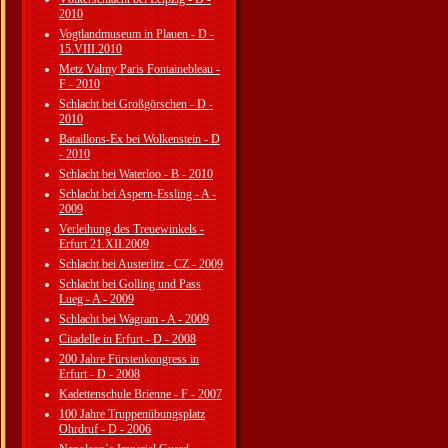
2010
Vogtlandmuseum in Plauen - D -
15.VIII.2010
Metz Valmy Paris Fontainebleau -
F - 2010
Schlacht bei Großgörschen - D -
2010
Bataillons-Ex bei Wolkenstein - D
- 2010
Schlacht bei Waterloo - B - 2010
Schlacht bei Aspern-Essling - A -
2009
Verleihung des Treuewinkels -
Erfurt 21.XII.2009
Schlacht bei Austerlitz - CZ - 2009
Schlacht bei Golling und Pass
Lueg - A - 2009
Schlacht bei Wagram - A - 2009
Citadelle in Erfurt - D - 2008
200 Jahre Fürstenkongress in
Erfurt - D - 2008
Kadettenschule Brienne - F - 2007
100 Jahre Truppenübungsplatz
Ohrdruf - D - 2006