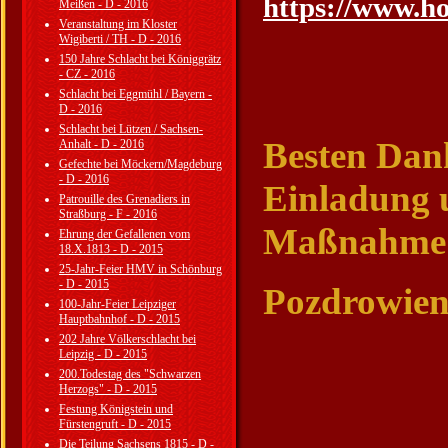
https://www.ho
Meißen - D - 2016
Veranstaltung im Kloster
Wigiberti / TH - D - 2016
150 Jahre Schlacht bei Königgrätz
- CZ - 2016
Schlacht bei Eggmühl / Bayern -
D - 2016
Schlacht bei Lützen / Sachsen-
Besten Dan
Anhalt - D - 2016
Gefechte bei Möckern/Magdeburg
- D - 2016
Einladung u
Patrouille des Grenadiers in
Straßburg - F - 2016
Maßnahme 
Ehrung der Gefallenen vom
18.X.1813 - D - 2015
25-Jahr-Feier HMV in Schönburg
- D - 2015
Pozdrowieni
100-Jahr-Feier Leipziger
Hauptbahnhof - D - 2015
202 Jahre Völkerschlacht bei
Leipzig - D - 2015
200.Todestag des "Schwarzen
Herzogs" - D - 2015
Festung Königstein und
Fürstengruft - D - 2015
Die Teilung Sachsens 1815 - D -