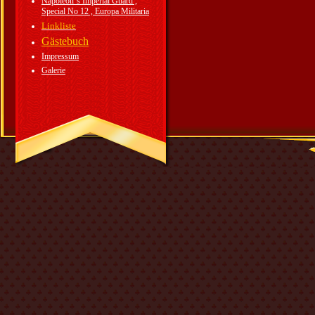
Napoleon`s Imperial Guard ,
Special No 12 , Europa Militaria
Linkliste
Gästebuch
Impressum
Galerie