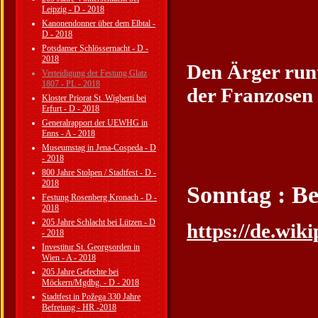
Leipzig - D - 2018
Kanonendonner über dem Elbtal -
D - 2018
Potsdamer Schlössernacht - D -
2018
Den Ärger run
Verteidigung der Festung Glatz
1807 - PL - 2018
der Franzosen 
Kloster Priorat St. Wigberti bei
Erfurt - D - 2018
Generalrapport der UEWHG in
Enns - A - 2018
Museumstag in Jena-Cospeda - D
- 2018
800 Jahre Stolpen / Stadtfest - D -
2018
Sonntag : Be
Festung Rosenberg Kronach - D -
2018
205 Jahre Schlacht bei Lützen - D
https://de.wik
- 2018
Investitur St. Georgsorden in
Wien - A - 2018
205 Jahre Gefechte bei
Möckern/Mgdbg. - D - 2018
Stadtfest in Požega 330 Jahre
Befreiung - HR -2018