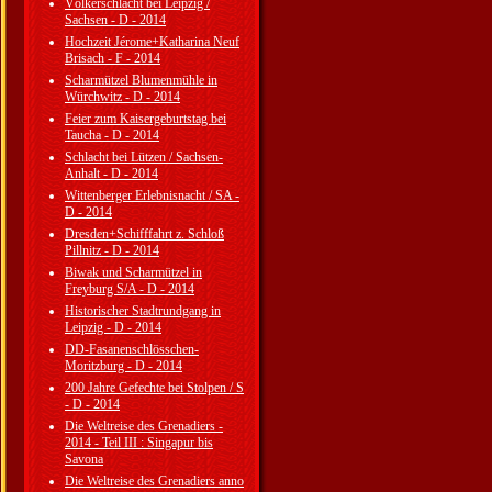
Völkerschlacht bei Leipzig /
Sachsen - D - 2014
Hochzeit Jérome+Katharina Neuf
Brisach - F - 2014
Scharmützel Blumenmühle in
Würchwitz - D - 2014
Feier zum Kaisergeburtstag bei
Taucha - D - 2014
Schlacht bei Lützen / Sachsen-
Anhalt - D - 2014
Wittenberger Erlebnisnacht / SA -
D - 2014
Dresden+Schifffahrt z. Schloß
Pillnitz - D - 2014
Biwak und Scharmützel in
Freyburg S/A - D - 2014
Historischer Stadtrundgang in
Leipzig - D - 2014
DD-Fasanenschlösschen-
Moritzburg - D - 2014
200 Jahre Gefechte bei Stolpen / S
- D - 2014
Die Weltreise des Grenadiers -
2014 - Teil III : Singapur bis
Savona
Die Weltreise des Grenadiers anno