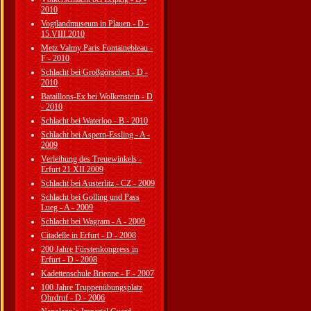
2010
Vogtlandmuseum in Plauen - D -
15.VIII.2010
Metz Valmy Paris Fontainebleau -
F - 2010
Schlacht bei Großgörschen - D -
2010
Bataillons-Ex bei Wolkenstein - D
- 2010
Schlacht bei Waterloo - B - 2010
Schlacht bei Aspern-Essling - A -
2009
Verleihung des Treuewinkels -
Erfurt 21.XII.2009
Schlacht bei Austerlitz - CZ - 2009
Schlacht bei Golling und Pass
Lueg - A - 2009
Schlacht bei Wagram - A - 2009
Citadelle in Erfurt - D - 2008
200 Jahre Fürstenkongress in
Erfurt - D - 2008
Kadettenschule Brienne - F - 2007
100 Jahre Truppenübungsplatz
Ohrdruf - D - 2006