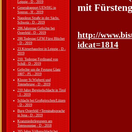
Leipzig - D - 2019
mit Fürsteng
Generalrapport UEWHG in
Sopron - H - 2019
Napoleon Straße in der Sächs.
Schweiz - D - 2019
206.Jahrestag Gefechte bei
http://www.bi
Osterfeld - D - 2019
200.Todestag GFM Fürst Blücher
idcat=1814
- D - 2019
23.Körnerhausfest in Leipzig - D -
2019
210. Todestag Ferdinand von
Schill - D - 2019
Gefechte um die Festung Glatz
1807 - PL - 2019
Kloster St.Wigberti und
Totenehrung - D - 2019
210 Jahre Bergiselschlacht in Tirol
- I - 2019
Schlacht bei Großgörschen/Lützen
- D - 2019
Burg Osterfeld +Terminabsprache
in Jena - D - 2019
Kranzniederlegungen am
Totensonntag - D - 2018
205 Jahre Völkerschlacht bei