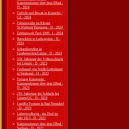
Kanonendonner über dem Elbtal -
D - 2024
Gefecht und Biwak in Krimické -
CZ - 2024
Fahnenweihe im Kloster
St.Wigberti/Thüringen - D - 2024
Erlebniswelt Tirol 1809 - I - 2024
Barockfest in Ludwigslust - D -
2024
Scharnhorstfest in
Großgörschen/Lützen - D - 2024
210. Jahrestag der Völkerschlacht
bei Leipzig - D - 2023
Ferdinand von Schill-Gedenktage
in Stralsund - D - 2023
Festung Königstein :
Kanonendonner über dem Elbtal -
D - 2023
210. Jahrestag der Schlacht bei
Lützen/GG - D - 2023
LustiKe Festtage in Bad Nenndorf
- D - 2023
Liebertwolkwitz - ein Dorf im
Jahr 1813 - D - 2022
Kanonendonner über dem Elbtal /
Sachsen - D - 2022