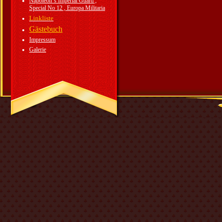
Napoleon`s Imperial Guard ,
Special No 12 , Europa Militaria
Linkliste
Gästebuch
Impressum
Galerie