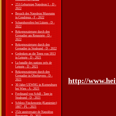
253.Geburtstag Napoleon I. - D -
2022
Besuch des Napoleon Museums
in Cendrieux - F - 2022
Scharnhorstfest bei Lützen - D -
2022
Rekognoszierung durch den
Grenadier am Rennsteig - D -
2022
Rekognoszierung durch den
Grenadier in Stralsund - D - 2022
Gedenken an die Toten von 1813
in Leipzig - D - 2021
La bataille des nations près de
Leipzig - D - 2021
Rekognoszierung durch den
Grenadier in Oberbayern - D -
http://www.heit
2021
30 Jahre UEWHG in Korneuburg
bei Wien - A - 2021
Ferdinand von Schill - Tage in
Stralsund - D - 2021
Schloss Finckenstein (Kamieniec)
1807 - PL - 2021
252e anniversaire de Napoléon
Bonaparte - D - 2021