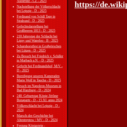
Austerlitz - CZ - 2025
https://de.wi
Nachstellung der Völkerschlacht
bei Leipzig - D - 2025
Ferdinand von Schill Tage in
Stralsund - D - 2025
Gefechtsdarstellung bei
Großbeeren 1813 - D - 2025
210.Jahrestag der Schlacht bei
Ligny und Waterloo - B - 2025
Scharnhorstfest in Großgörschen
bei Lützen - D - 2025
Zu Besuch bei Friedrich v. Schiller
in Marbach a.N. - D - 2025
Gefecht bei Ferdinandshof, M/V -
D - 2025
Beerdigung unseres Kameraden
Mario Wolf in Taucha - D - 2025
Besuch im Napoleon-Museum in
Bad Harzburg - D - 2024
240. Geburtstag König Jérôme
Bonaparte - D - 15.XI. anno 2024
Völkerschlacht bei Leipzig - D -
2024
Marsch-der-Geschichte bei
Altentreptow / MV - D - 2024
Festung Königstein -