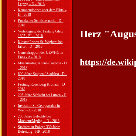
Leipzig - D - 2018
Kanonendonner über dem Elbtal -
D - 2018
Potsdamer Schlössernacht - D -
2018
Herz "Augus
Verteidigung der Festung Glatz
1807 - PL - 2018
Kloster Priorat St. Wigberti bei
Erfurt - D - 2018
Generalrapport der UEWHG in
Enns - A - 2018
https://de.wi
Museumstag in Jena-Cospeda - D
- 2018
800 Jahre Stolpen / Stadtfest - D -
2018
Festung Rosenberg Kronach - D -
2018
205 Jahre Schlacht bei Lützen - D
- 2018
Investitur St. Georgsorden in
Wien - A - 2018
205 Jahre Gefechte bei
Möckern/Mgdbg. - D - 2018
Stadtfest in Požega 330 Jahre
Befreiung - HR -2018