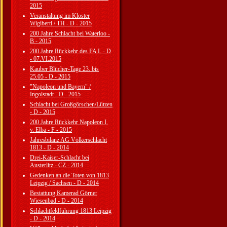
2015
Veranstaltung im Kloster
Wigiberti / TH - D - 2015
200 Jahre Schlacht bei Waterloo -
B - 2015
200 Jahre Rückkehr des FA I. - D
- 07.VI.2015
Kauber Blücher-Tage 23. bis
25.05 - D - 2015
"Napoleon und Bayern" /
Ingolstadt - D - 2015
Schlacht bei Großgörschen/Lützen
- D - 2015
200 Jahre Rückkehr Napoleon I.
v. Elba - F - 2015
Jahresbilanz AG Völkerschlacht
1813 - D - 2014
Drei-Kaiser-Schlacht bei
Austerlitz - CZ - 2014
Gedenken an die Toten von 1813
Leipzig / Sachsen - D - 2014
Bestattung Kamerad Görner
Wiesenbad - D - 2014
Schlachtfeldführung 1813 Leipzig
- D - 2014