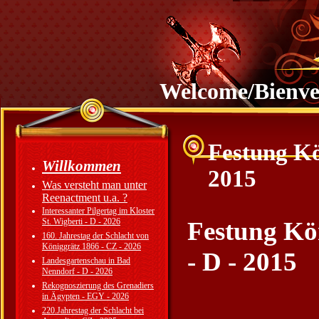
Welcome/Bienv
Festung Kö
Willkommen
2015
Was versteht man unter
Reenactment u.a. ?
Interessanter Pilgertag im Kloster
St. Wigberti - D - 2026
Festung Kön
160. Jahrestag der Schlacht von
Königgrätz 1866 - CZ - 2026
- D - 2015
Landesgartenschau in Bad
Nenndorf - D - 2026
Rekognoszierung des Grenadiers
in Ägypten - EGY - 2026
220.Jahrestag der Schlacht bei