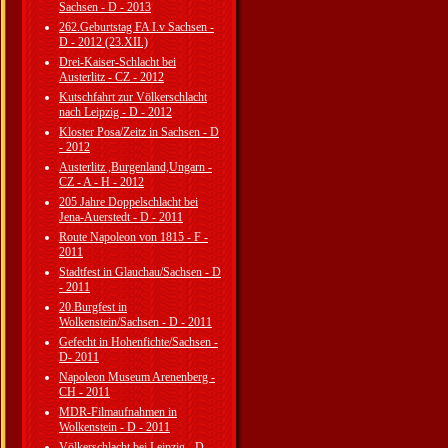
Sachsen - D - 2013
262.Geburtstag FA I.v Sachsen -
D - 2012 (23.XII.)
Drei-Kaiser-Schlacht bei
Austerlitz - CZ - 2012
Kutschfahrt zur Völkerschlacht
nach Leipzig - D - 2012
Kloster Posa/Zeitz in Sachsen - D
- 2012
Austerlitz ,Burgenland,Ungarn -
CZ - A - H - 2012
205 Jahre Doppelschlacht bei
Jena-Auerstedt - D - 2011
Route Napoleon von 1815 - F -
2011
Stadtfest in Glauchau/Sachsen - D
- 2011
20.Burgfest in
Wolkenstein/Sachsen - D - 2011
Gefecht in Hohenfichte/Sachsen -
D- 2011
Napoleon Museum Arenenberg -
CH - 2011
MDR-Filmaufnahmen in
Wolkenstein - D - 2011
Völkerschlacht bei Leipzig - D -