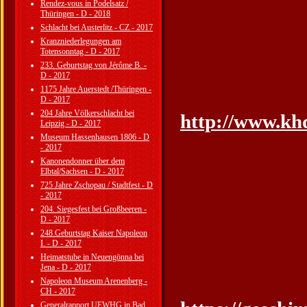
Rendez-vous in Podelsatz /
Thüringen - D - 2018
Schlacht bei Austerlitz - CZ - 2017
Kranzniederlegungen am
Totensonntag - D - 2017
233. Geburtstag von Jérôme B. -
D - 2017
1175 Jahre Auerstedt /Thüringen -
D - 2017
204 Jahre Völkerschlacht bei
http://www.kh
Leipzig - D - 2017
Museum Hassenhausen 1806 - D
- 2017
Kanonendonner über dem
Elbtal/Sachsen - D - 2017
725 Jahre Zschopau / Stadtfest - D
- 2017
204. Siegesfest bei Großbeeren -
D - 2017
248.Geburtstag Kaiser Napoleon
I. - D - 2017
Heimatstube in Neuengönna bei
Jena - D - 2017
Napoleon Museum Arenenberg -
CH - 2017
Generalrapport UEWHG in Bad