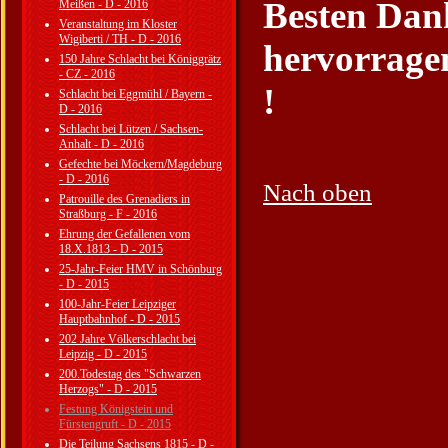
Besten Dan
Meißen - D - 2016
Veranstaltung im Kloster
Wigiberti / TH - D - 2016
hervorrage
150 Jahre Schlacht bei Königgrätz
- CZ - 2016
!
Schlacht bei Eggmühl / Bayern -
D - 2016
Schlacht bei Lützen / Sachsen-
Anhalt - D - 2016
Gefechte bei Möckern/Magdeburg
- D - 2016
Nach oben
Patrouille des Grenadiers in
Straßburg - F - 2016
Ehrung der Gefallenen vom
18.X.1813 - D - 2015
25-Jahr-Feier HMV in Schönburg
- D - 2015
100-Jahr-Feier Leipziger
Hauptbahnhof - D - 2015
202 Jahre Völkerschlacht bei
Leipzig - D - 2015
200.Todestag des "Schwarzen
Herzogs" - D - 2015
Festung Königstein und
Fürstengruft - D - 2015
Die Teilung Sachsens 1815 - D -