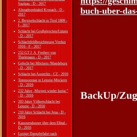
https://geschi
Saulgau - D - 2017
buch-uber-das
Altstadtspektakel Kronach - D -
2017
2. Bergiselschlacht in Tirol 1809 -
I - 2017
Schlacht bei Großgörschen/Lützen
- D - 2017
Schlachtfeldbesichtigung Verdun
1916 - F - 2017
252.GT J. A. Freiherr von
Thielemann - D - 2017
Gefecht bei Möckern /Magdeburg
- D - 2017
Schlacht bei Austerlitz - CZ - 2016
Totensonntag in Leipzig-Möckern
- D - 2016
232 Jahre „Morgen wieder lustig.“
BackUp/Zuga
- D - 2016
203 Jahre Völkerschlacht bei
Leipzig - D - 2016
210 Jahre Schlacht bei Jena - D -
2016
Kanonendonner über dem Elbtal -
D - 2016
Lustige Dampferfahrt nach