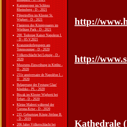
Kammeroper im Schloss
Rheinsberg - D - 2021
Pilgertreffen im Kloster St.
http://www.h
Wigbert - D - 2021
Flanieren des Königspaares im
Wörlitzer Park - D - 2021
200. Todestag Kaiser Napoleon I.
- D - 05.V.2021
Kranzniederlegungen am
Totensonntag - D - 2020
Völkerschlacht bei Leipzig - D -
http://www.sc
2020
Museums-Einweihung in Kittlitz -
D - 2020
251e anniversaire de Napoléon I. -
D _ 2020
Belagerung der Festung Glaz/
Kłodzko - PL - 2020
Biwak im Kloster Wigberti bei
Erfurt - D - 2020
Kleine Malerei während der
Corona-Krise - D - 2020
235. Geburtstag König Jérôme B.
- D - 2019
Kathedrale 
206 Jahre Völkerschlacht bei