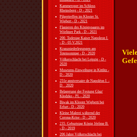
Kammeroper im Schloss
Rheinsberg - D - 2021
Pilgertreffen im Kloster St.
Wigbert - D - 2021
Flanieren des Königspaares im
Wörlitzer Park - D - 2021
200. Todestag Kaiser Napoleon I.
- D - 05.V.2021
Kranzniederlegungen am
Viel
Totensonntag - D - 2020
Gefe
Völkerschlacht bei Leipzig - D -
2020
Museums-Einweihung in Kittlitz -
D - 2020
251e anniversaire de Napoléon I. -
D _ 2020
Belagerung der Festung Glaz/
Kłodzko - PL - 2020
Biwak im Kloster Wigberti bei
Erfurt - D - 2020
Kleine Malerei während der
Corona-Krise - D - 2020
235. Geburtstag König Jérôme B.
- D - 2019
206 Jahre Völkerschlacht bei