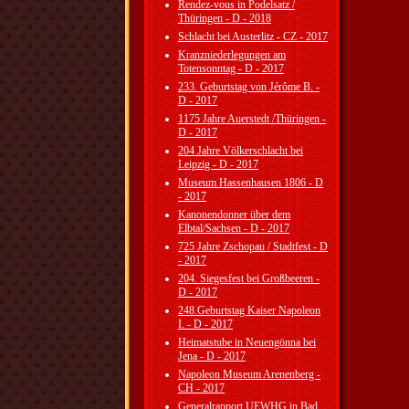
Rendez-vous in Podelsatz /
Thüringen - D - 2018
Schlacht bei Austerlitz - CZ - 2017
Kranzniederlegungen am
Totensonntag - D - 2017
233. Geburtstag von Jérôme B. -
D - 2017
1175 Jahre Auerstedt /Thüringen -
D - 2017
204 Jahre Völkerschlacht bei
Leipzig - D - 2017
Museum Hassenhausen 1806 - D
- 2017
Kanonendonner über dem
Elbtal/Sachsen - D - 2017
725 Jahre Zschopau / Stadtfest - D
- 2017
204. Siegesfest bei Großbeeren -
D - 2017
248.Geburtstag Kaiser Napoleon
I. - D - 2017
Heimatstube in Neuengönna bei
Jena - D - 2017
Napoleon Museum Arenenberg -
CH - 2017
Generalrapport UEWHG in Bad