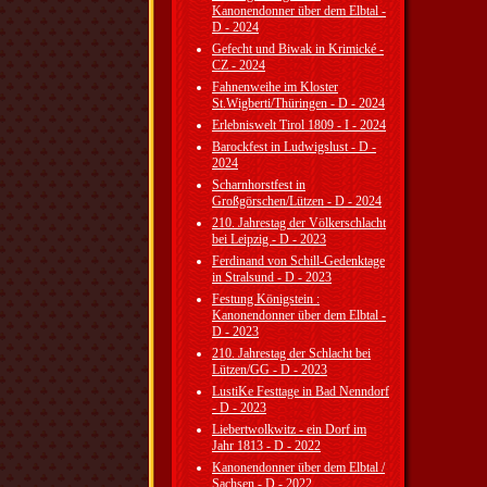
Kanonendonner über dem Elbtal -
D - 2024
Gefecht und Biwak in Krimické -
CZ - 2024
Fahnenweihe im Kloster
St.Wigberti/Thüringen - D - 2024
Erlebniswelt Tirol 1809 - I - 2024
Barockfest in Ludwigslust - D -
2024
Scharnhorstfest in
Großgörschen/Lützen - D - 2024
210. Jahrestag der Völkerschlacht
bei Leipzig - D - 2023
Ferdinand von Schill-Gedenktage
in Stralsund - D - 2023
Festung Königstein :
Kanonendonner über dem Elbtal -
D - 2023
210. Jahrestag der Schlacht bei
Lützen/GG - D - 2023
LustiKe Festtage in Bad Nenndorf
- D - 2023
Liebertwolkwitz - ein Dorf im
Jahr 1813 - D - 2022
Kanonendonner über dem Elbtal /
Sachsen - D - 2022