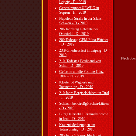
Leipzig - D - 2019
Generalrapport UEWHG in
Sopron - H - 2019
Napoleon Straße in der Sächs.
Schweiz - D - 2019
206.Jahrestag Gefechte bei
Osterfeld - D - 2019
200.Todestag GFM Fürst Blücher
- D - 2019
23.Körnerhausfest in Leipzig - D -
2019
Nach obe
210. Todestag Ferdinand von
Schill - D - 2019
Gefechte um die Festung Glatz
1807 - PL - 2019
Kloster St.Wigberti und
Totenehrung - D - 2019
210 Jahre Bergiselschlacht in Tirol
- I - 2019
Schlacht bei Großgörschen/Lützen
- D - 2019
Burg Osterfeld +Terminabsprache
in Jena - D - 2019
Kranzniederlegungen am
Totensonntag - D - 2018
205 Jahre Völkerschlacht bei