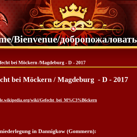
me/Bienvenue/добропожаловать
fecht bei Möckern /Magdeburg - D - 2017
cht bei Möckern / Magdeburg - D - 2017
/de.wikipedia.org/wiki/Gefecht_bei_M%C3%B6ckern
niederlegung in Dannigkow (Gommern):