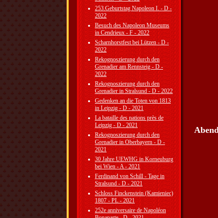
253.Geburtstag Napoleon I. - D -
2022
Besuch des Napoleon Museums
in Cendrieux - F - 2022
Scharnhorstfest bei Lützen - D -
2022
Rekognoszierung durch den
Grenadier am Rennsteig - D -
2022
Rekognoszierung durch den
Grenadier in Stralsund - D - 2022
Gedenken an die Toten von 1813
in Leipzig - D - 2021
La bataille des nations près de
Leipzig - D - 2021
Abend
Rekognoszierung durch den
Grenadier in Oberbayern - D -
2021
30 Jahre UEWHG in Korneuburg
bei Wien - A - 2021
Ferdinand von Schill - Tage in
Stralsund - D - 2021
Schloss Finckenstein (Kamieniec)
1807 - PL - 2021
252e anniversaire de Napoléon
Bonaparte - D - 2021