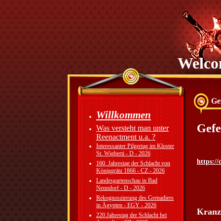
Welco
Ge
Willkommen
Gefe
Was versteht man unter
Reenactment u.a. ?
Interessanter Pilgertag im Kloster
St. Wigberti - D - 2026
https:/
160. Jahrestag der Schlacht von
Königgrätz 1866 - CZ - 2026
Landesgartenschau in Bad
Nenndorf - D - 2026
Rekognoszierung des Grenadiers
in Ägypten - EGY - 2026
Kranz
220.Jahrestag der Schlacht bei