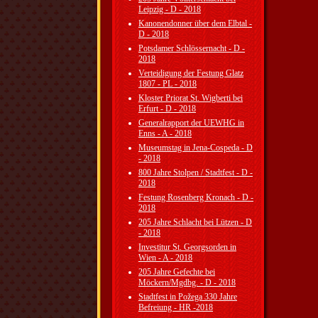
Leipzig - D - 2018
Kanonendonner über dem Elbtal -
D - 2018
Potsdamer Schlössernacht - D -
2018
Verteidigung der Festung Glatz
1807 - PL - 2018
Kloster Priorat St. Wigberti bei
Erfurt - D - 2018
Generalrapport der UEWHG in
Enns - A - 2018
Museumstag in Jena-Cospeda - D
- 2018
800 Jahre Stolpen / Stadtfest - D -
2018
Festung Rosenberg Kronach - D -
2018
205 Jahre Schlacht bei Lützen - D
- 2018
Investitur St. Georgsorden in
Wien - A - 2018
205 Jahre Gefechte bei
Möckern/Mgdbg. - D - 2018
Stadtfest in Požega 330 Jahre
Befreiung - HR -2018