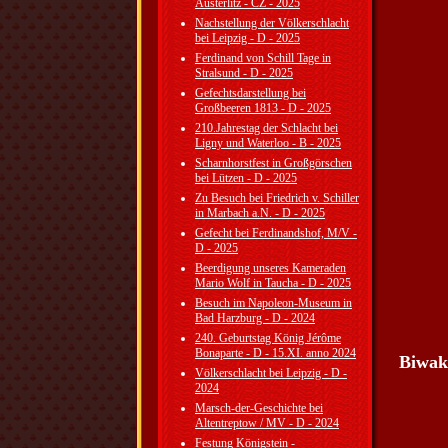
Austerlitz - CZ - 2025
Nachstellung der Völkerschlacht
bei Leipzig - D - 2025
Ferdinand von Schill Tage in
Stralsund - D - 2025
Gefechtsdarstellung bei
Großbeeren 1813 - D - 2025
210.Jahrestag der Schlacht bei
Ligny und Waterloo - B - 2025
Scharnhorstfest in Großgörschen
bei Lützen - D - 2025
Zu Besuch bei Friedrich v. Schiller
in Marbach a.N. - D - 2025
Gefecht bei Ferdinandshof, M/V -
D - 2025
Beerdigung unseres Kameraden
Mario Wolf in Taucha - D - 2025
Besuch im Napoleon-Museum in
Bad Harzburg - D - 2024
240. Geburtstag König Jérôme
Bonaparte - D - 15.XI. anno 2024
Biwak
Völkerschlacht bei Leipzig - D -
2024
Marsch-der-Geschichte bei
Altentreptow / MV - D - 2024
Festung Königstein -