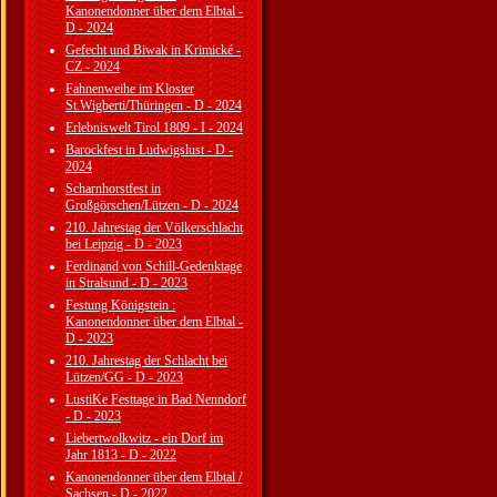
Kanonendonner über dem Elbtal -
D - 2024
Gefecht und Biwak in Krimické -
CZ - 2024
Fahnenweihe im Kloster
St.Wigberti/Thüringen - D - 2024
Erlebniswelt Tirol 1809 - I - 2024
Barockfest in Ludwigslust - D -
2024
Scharnhorstfest in
Großgörschen/Lützen - D - 2024
210. Jahrestag der Völkerschlacht
bei Leipzig - D - 2023
Ferdinand von Schill-Gedenktage
in Stralsund - D - 2023
Festung Königstein :
Kanonendonner über dem Elbtal -
D - 2023
210. Jahrestag der Schlacht bei
Lützen/GG - D - 2023
LustiKe Festtage in Bad Nenndorf
- D - 2023
Liebertwolkwitz - ein Dorf im
Jahr 1813 - D - 2022
Kanonendonner über dem Elbtal /
Sachsen - D - 2022