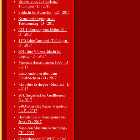
Rendez-vous in Podelsatz /
Thüringen - D - 2018
Schlacht bei Austerlitz - CZ - 2017
Kranzniederlegungen am
Totensonntag - D - 2017
233. Geburtstag von Jérôme B. -
D - 2017
1175 Jahre Auerstedt /Thüringen -
D - 2017
204 Jahre Völkerschlacht bei
Leipzig - D - 2017
Museum Hassenhausen 1806 - D
- 2017
Kanonendonner über dem
Elbtal/Sachsen - D - 2017
725 Jahre Zschopau / Stadtfest - D
- 2017
204. Siegesfest bei Großbeeren -
D - 2017
248.Geburtstag Kaiser Napoleon
I. - D - 2017
Heimatstube in Neuengönna bei
Jena - D - 2017
Napoleon Museum Arenenberg -
CH - 2017
Generalrapport UEWHG in Bad