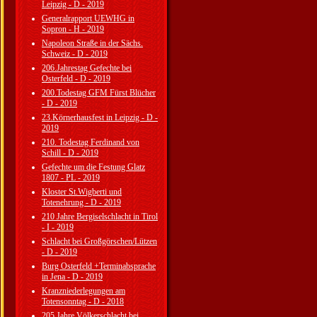
Leipzig - D - 2019
Generalrapport UEWHG in
Sopron - H - 2019
Napoleon Straße in der Sächs.
Schweiz - D - 2019
206.Jahrestag Gefechte bei
Osterfeld - D - 2019
200.Todestag GFM Fürst Blücher
- D - 2019
23.Körnerhausfest in Leipzig - D -
2019
210. Todestag Ferdinand von
Schill - D - 2019
Gefechte um die Festung Glatz
1807 - PL - 2019
Kloster St.Wigberti und
Totenehrung - D - 2019
210 Jahre Bergiselschlacht in Tirol
- I - 2019
Schlacht bei Großgörschen/Lützen
- D - 2019
Burg Osterfeld +Terminabsprache
in Jena - D - 2019
Kranzniederlegungen am
Totensonntag - D - 2018
205 Jahre Völkerschlacht bei