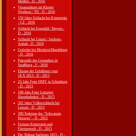
Meißen - D - 2016
Veranstaltung im Kloster
Wigiberti / TH - D - 2016
150 Jahre Schlacht bei Königgrätz
- CZ - 2016
Schlacht bei Eggmühl / Bayern -
D - 2016
Schlacht bei Lützen / Sachsen-
Anhalt - D - 2016
Gefechte bei Möckern/Magdeburg
- D - 2016
Patrouille des Grenadiers in
Straßburg - F - 2016
Ehrung der Gefallenen vom
18.X.1813 - D - 2015
25-Jahr-Feier HMV in Schönburg
- D - 2015
100-Jahr-Feier Leipziger
Hauptbahnhof - D - 2015
202 Jahre Völkerschlacht bei
Leipzig - D - 2015
200.Todestag des "Schwarzen
Herzogs" - D - 2015
Festung Königstein und
Fürstengruft - D - 2015
Die Teilung Sachsens 1815 - D -