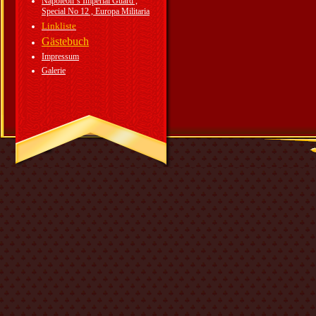
Napoleon`s Imperial Guard ,
Special No 12 , Europa Militaria
Linkliste
Gästebuch
Impressum
Galerie