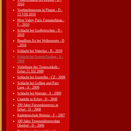
2010
Vogtlandmuseum in Plauen - D -
15.VIII.2010
Metz Valmy Paris Fontainebleau -
F - 2010
Schlacht bei Großgörschen - D -
2010
Bataillons-Ex bei Wolkenstein - D
- 2010
Schlacht bei Waterloo - B - 2010
Schlacht bei Aspern-Essling - A -
2009
Verleihung des Treuewinkels -
Erfurt 21.XII.2009
Schlacht bei Austerlitz - CZ - 2009
Schlacht bei Golling und Pass
Lueg - A - 2009
Schlacht bei Wagram - A - 2009
Citadelle in Erfurt - D - 2008
200 Jahre Fürstenkongress in
Erfurt - D - 2008
Kadettenschule Brienne - F - 2007
100 Jahre Truppenübungsplatz
Ohrdruf - D - 2006