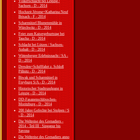
Völkerschlacht bei Leipzig /
Sachsen - D - 2014
Hochzeit Jérome+Katharina Neuf
Brisach - F - 2014
Scharmützel Blumenmühle in
Würchwitz - D - 2014
Feier zum Kaisergeburtstag bei
Taucha - D - 2014
Schlacht bei Lützen / Sachsen-
Anhalt - D - 2014
Wittenberger Erlebnisnacht / SA -
D - 2014
Dresden+Schifffahrt z. Schloß
Pillnitz - D - 2014
Biwak und Scharmützel in
Freyburg S/A - D - 2014
Historischer Stadtrundgang in
Leipzig - D - 2014
DD-Fasanenschlösschen-
Moritzburg - D - 2014
200 Jahre Gefechte bei Stolpen / S
- D - 2014
Die Weltreise des Grenadiers -
2014 - Teil III : Singapur bis
Savona
Die Weltreise des Grenadiers anno