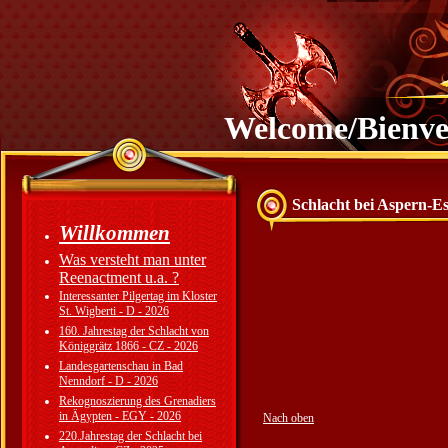
Welcome/Bienv
Schlacht bei Aspern-Ess
Willkommen
Was versteht man unter
Reenactment u.a. ?
Interessanter Pilgertag im Kloster
St. Wigberti - D - 2026
160. Jahrestag der Schlacht von
Königgrätz 1866 - CZ - 2026
Landesgartenschau in Bad
Nenndorf - D - 2026
Rekognoszierung des Grenadiers
in Ägypten - EGY - 2026
Nach oben
220.Jahrestag der Schlacht bei