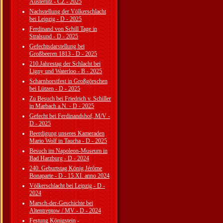
Austerlitz - CZ - 2025
Nachstellung der Völkerschlacht
bei Leipzig - D - 2025
Ferdinand von Schill Tage in
Stralsund - D - 2025
Gefechtsdarstellung bei
Großbeeren 1813 - D - 2025
210.Jahrestag der Schlacht bei
Ligny und Waterloo - B - 2025
Scharnhorstfest in Großgörschen
bei Lützen - D - 2025
Zu Besuch bei Friedrich v. Schiller
in Marbach a.N. - D - 2025
Gefecht bei Ferdinandshof, M/V -
D - 2025
Beerdigung unseres Kameraden
Mario Wolf in Taucha - D - 2025
Besuch im Napoleon-Museum in
Bad Harzburg - D - 2024
240. Geburtstag König Jérôme
Bonaparte - D - 15.XI. anno 2024
Völkerschlacht bei Leipzig - D -
2024
Marsch-der-Geschichte bei
Altentreptow / MV - D - 2024
Festung Königstein -