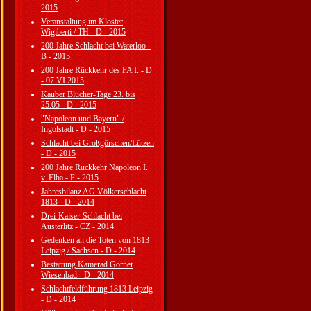
2015
Veranstaltung im Kloster
Wigiberti / TH - D - 2015
200 Jahre Schlacht bei Waterloo -
B - 2015
200 Jahre Rückkehr des FA I. - D
- 07.VI.2015
Kauber Blücher-Tage 23. bis
25.05 - D - 2015
"Napoleon und Bayern" /
Ingolstadt - D - 2015
Schlacht bei Großgörschen/Lützen
- D - 2015
200 Jahre Rückkehr Napoleon I.
v. Elba - F - 2015
Jahresbilanz AG Völkerschlacht
1813 - D - 2014
Drei-Kaiser-Schlacht bei
Austerlitz - CZ - 2014
Gedenken an die Toten von 1813
Leipzig / Sachsen - D - 2014
Bestattung Kamerad Görner
Wiesenbad - D - 2014
Schlachtfeldführung 1813 Leipzig
- D - 2014