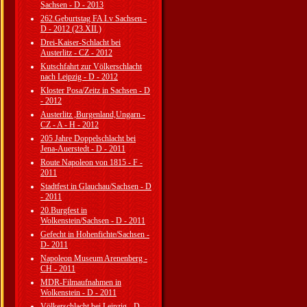
Sachsen - D - 2013
262.Geburtstag FA I.v Sachsen -
D - 2012 (23.XII.)
Drei-Kaiser-Schlacht bei
Austerlitz - CZ - 2012
Kutschfahrt zur Völkerschlacht
nach Leipzig - D - 2012
Kloster Posa/Zeitz in Sachsen - D
- 2012
Austerlitz ,Burgenland,Ungarn -
CZ - A - H - 2012
205 Jahre Doppelschlacht bei
Jena-Auerstedt - D - 2011
Route Napoleon von 1815 - F -
2011
Stadtfest in Glauchau/Sachsen - D
- 2011
20.Burgfest in
Wolkenstein/Sachsen - D - 2011
Gefecht in Hohenfichte/Sachsen -
D- 2011
Napoleon Museum Arenenberg -
CH - 2011
MDR-Filmaufnahmen in
Wolkenstein - D - 2011
Völkerschlacht bei Leipzig - D -