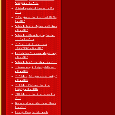
Saulgau - D - 2017
Altstadtspektakel Kronach - D -
2017
2. Bergiselschlacht in Tirol 1809 -
I - 2017
Schlacht bei Großgörschen/Lützen
- D - 2017
Schlachtfeldbesichtigung Verdun
1916 - F - 2017
252.GT J. A. Freiherr von
Thielemann - D - 2017
Gefecht bei Möckern /Magdeburg
- D - 2017
Schlacht bei Austerlitz - CZ - 2016
Totensonntag in Leipzig-Möckern
- D - 2016
232 Jahre „Morgen wieder lustig.“
- D - 2016
203 Jahre Völkerschlacht bei
Leipzig - D - 2016
210 Jahre Schlacht bei Jena - D -
2016
Kanonendonner über dem Elbtal -
D - 2016
Lustige Dampferfahrt nach