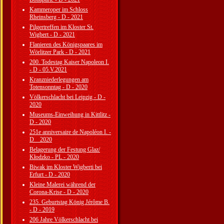
Kammeroper im Schloss
Rheinsberg - D - 2021
Pilgertreffen im Kloster St.
Wigbert - D - 2021
Flanieren des Königspaares im
Wörlitzer Park - D - 2021
200. Todestag Kaiser Napoleon I.
- D - 05.V.2021
Kranzniederlegungen am
Totensonntag - D - 2020
Völkerschlacht bei Leipzig - D -
2020
Museums-Einweihung in Kittlitz -
D - 2020
251e anniversaire de Napoléon I. -
D _ 2020
Belagerung der Festung Glaz/
Kłodzko - PL - 2020
Biwak im Kloster Wigberti bei
Erfurt - D - 2020
Kleine Malerei während der
Corona-Krise - D - 2020
235. Geburtstag König Jérôme B.
- D - 2019
206 Jahre Völkerschlacht bei