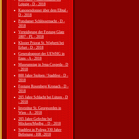
Leipzig - D - 2018
Kanonendonner über dem Elbtal -
D - 2018
Potsdamer Schlössernacht - D -
2018
Verteidigung der Festung Glatz
1807 - PL - 2018
Kloster Priorat St. Wigberti bei
Erfurt - D - 2018
Generalrapport der UEWHG in
Enns - A - 2018
Museumstag in Jena-Cospeda - D
- 2018
800 Jahre Stolpen / Stadtfest - D -
2018
Festung Rosenberg Kronach - D -
2018
205 Jahre Schlacht bei Lützen - D
- 2018
Investitur St. Georgsorden in
Wien - A - 2018
205 Jahre Gefechte bei
Möckern/Mgdbg. - D - 2018
Stadtfest in Požega 330 Jahre
Befreiung - HR -2018